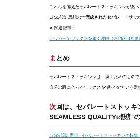
これらを備えたセパレートストッキングがあっ
LTSS設計思想の***
完成されたセパレートサッ
➤ 関連記事：
サッカーでソックスを履く理由（
2025
年
3
月更
まとめ
セパレートストッキングは、履くためのもので
自分の脚に合ったソックスを
“
選べる
”
という選
次回は、セパレートストッキングは“接合部”で差が出る──LTSS
SEAMLESS QUALITY®設計
LTSS 設計思想 セパレートストッキング特集