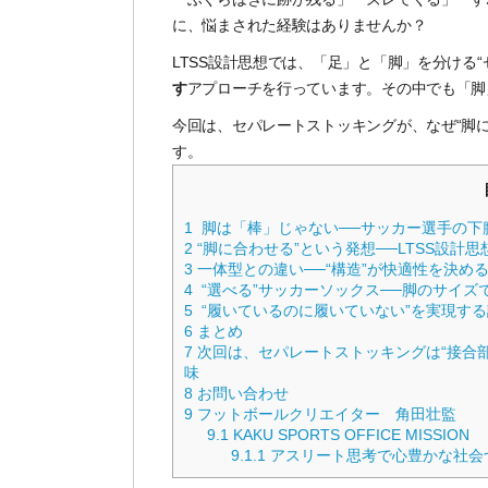
に、悩まされた経験はありませんか？
LTSS設計思想では、「足」と「脚」を分ける
す
アプローチを行っています。その中でも「脚
今回は、セパレートストッキングが、なぜ“脚
す。
1
脚は「棒」じゃない──サッカー選手の下
2
“脚に合わせる”という発想──LTSS設計思
3
一体型との違い──“構造”が快適性を決め
4
“選べる”サッカーソックス──脚のサイズ
5
“履いているのに履いていない”を実現する
6
まとめ
7
次回は、セパレートストッキングは“接合部”で差
味
8
お問い合わせ
9
フットボールクリエイター 角田壮監
9.1
KAKU SPORTS OFFICE MISSION
9.1.1
アスリート思考で心豊かな社会