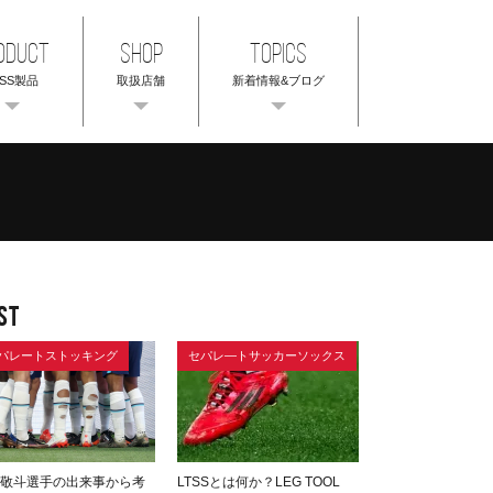
ODUCT
SHOP
TOPICS
TSS製品
取扱店舗
新着情報&ブログ
ST
パレートストッキング
セパレ―トサッカーソックス
敬斗選手の出来事から考
LTSSとは何か？LEG TOOL