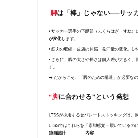
脚は「棒」じゃない──サッ
•
サッカー選手の下腿部（ふくらはぎ・すね）
が変化
します。
•
筋肉の収縮・皮膚の伸縮・発汗量の変化。1本
•
さらに、脚の太さや長さは個人差が大きく、
す。
➡️ だからこそ、「脚のための構造」が必要な
“脚に合わせる”という発想─
LTSSが採用するセパレートストッキングは、
LTSSではこれらを「素脚感覚＝履いている
独自設計
内容