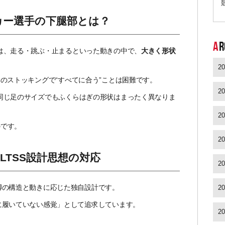
カー選手の下腿部とは？
A
R
は、走る・跳ぶ・止まるといった動きの中で、
大きく形状
2
のストッキングで“すべてに合う”ことは困難です。
2
同じ足のサイズでもふくらはぎの形状はまったく異なりま
2
のです。
2
─LTSS設計思想の対応
2
脚の構造と動きに応じた独自設計です。
2
のに履いていない感覚」として追求しています。
2