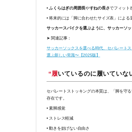
•
ふくらはぎの周囲長
や
すねの長さ
でフィット
•
将来的には「脚に合わせたサイズ表」による
サッカースパイクを選ぶように、
サッカーソッ
➤ 関連記事：
サッカーソックスを選べる時代、セパレートス
選ぶ新しい常識〜【2025版】
“履いているのに履いていな
セパレートストッキングの本質は、「脚を守る筒
存在です。
•
素脚感覚
•
ストレス軽減
•
動きを妨げない自由さ