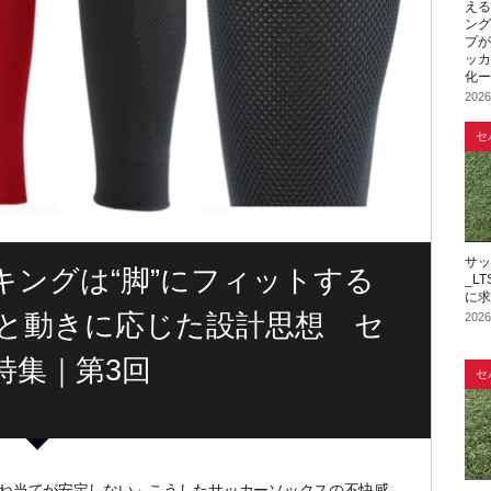
える
ング
プが
ッカ
化ー
2026
セ
サッ
_L
に求
造と動きに応じた設計思想 セ
2026
特集｜第3回
セ
ね当てが安定しない」こうしたサッカーソックスの不快感