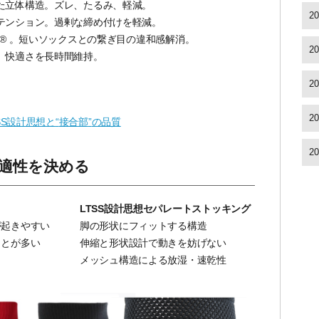
た立体構造。ズレ、たるみ、軽減。
2
テンション。過剰な締め付けを軽減。
ALITY® 。短いソックスとの繋ぎ目の違和感解消。
2
。快適さを長時間維持。
2
2
SS
設計思想と
“
接合部
”
の品質
2
適性を決める
LTSS設計思想セパレートストッキング
が起きやすい
脚の形状にフィットする構造
ことが多い
伸縮と形状設計で動きを妨げない
メッシュ構造による放湿・速乾性