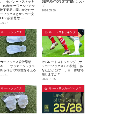
、「セパレートストッキ
SEPARATION SYSTEMについ
」の未来 ーワールドカッ
て
靴下業界に問いかけたサ
2026.05.30
ーソックスとサッカー文
LTSS設計思想 ―
.06.27
パレートソックス
セパレートストッキング
カーソックス設計思想
セパレートストッキング（サ
TSS ――サッカーソックス
ッカーソックス）の役割、 あ
められる2大機能を考える
なたはどこに“一丁目一番地”を
感じますか？
.01.31
2026.01.25
パレートソックス
セパレ―トサッカーソックス