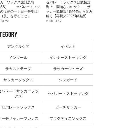
カーソックス設計思想
セパレートソックスは競技規
TSS） ――セパレートソッ
則上、問題ないのか？ ── サ
の役割の一丁目一番地は
ッカー競技規則第4条から読み
（肌）を守ること」
解く【再掲／2026年確認】
.01.22
2026.01.12
TEGORY
アンクルケア
イベント
インソール
インナーストッキング
サカストテープ
サッカーシューズ
サッカーソックス
シンガード
セパレ―トサッカーソッ
セパレートストッキング
クス
セパレートソックス
ビーチサッカー
ビーチサッカーフレンズ
プラクティスソックス