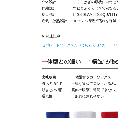
立体設計
ふくらはぎの形状に合わせ
伸縮設計
すねとふくらはぎで異なる
裾口設計
LTSS SEAMLESS QU
通気・放熱設計
メッシュ構造で蒸れを軽減
➤ 関連記事：
セパレートソックスだけで終わらせない──
LT
一体型との違い──
“
構造
”
が快
比較項目
一体型サッカーソックス
脚への適合性
一律な筒状でズレ・たるみ
動きとの相性
筋肉の収縮に追随できない
通気性
一般的に蒸れやすい