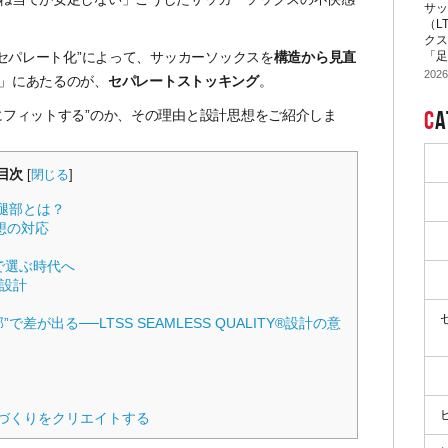
サッ
（L
クス
“セパレート化”によって、サッカーソックスを
構造から見直
「足
2026
」にあたるのが、
セパレートストッキング
。
C
A
にフィットする”のか、その理由と設計思想をご紹介しま
目次
[
閉じる
]
腿部とは？
想の対応
る
で選ぶ時代へ
設計
が出る──LTSS SEAMLESS QUALITY®設計の意
づくりをクリエイトする