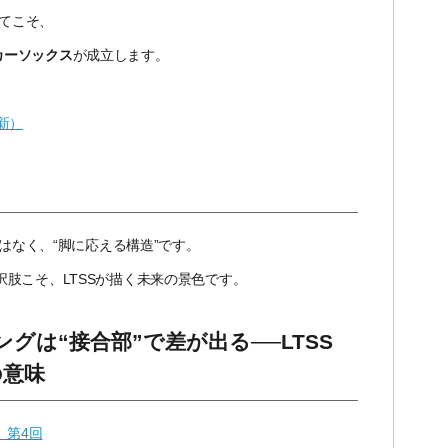
てこそ、
カーソックス
が成立します。
新）
はなく、“脚に応える構造”です。
択肢こそ、
LTSS
が描く未来の景色です。
の意味
 第4回