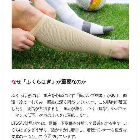
なぜ「ふくらはぎ」が重要なのか
ふくらはぎには、血液を心臓に戻す「筋ポンプ機能」があり、循
環・冷え・むくみ・回復に深く関わっています。この筋肉が硬直
したり、疲労が蓄積すると、血流が滞り、つり（痙攣）やパフォ
ーマンス低下、ケガのリスクに直結します。
LTSS設計思想では、足部・下腿部を分離して最適化する中で、ふ
くらはぎをどう守り、活かすかに着目し、着圧インナーを重要な
要素の一つとして位置づけています。