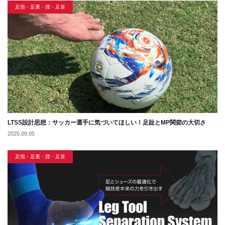
足指・足裏・踵・足首
LTSS設計思想：サッカー選手に気づいてほしい！足趾とMP関節の大切さ
2025.09.05
足指・足裏・踵・足首