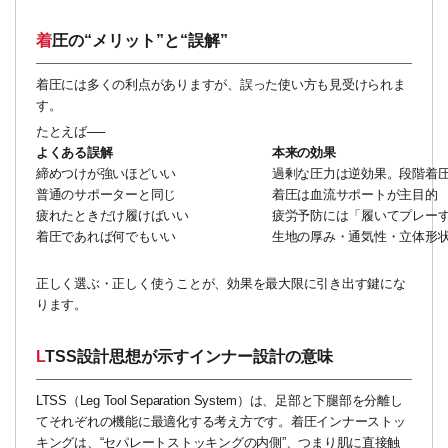
着圧の“メリット”と“誤解”
着圧には多くの利点がありますが、誤った使い方も見受けられま
す。
たとえば──
よくある誤解
本来の効果
締めつけが強いほどいい
過剰な圧力は逆効果。段階着
普通のサポーターと同じ
着圧は血流サポートが主目的
疲れたときだけ履けばいい
疲労予防には「履いてプレ
着圧であれば何でもいい
生地の厚み・通気性・立体形
正しく選ぶ・正しく使うことが、効果を最大限に引き出す鍵にな
ります。
LTSS設計思想が示すインナー設計の意味
LTSS（Leg Tool Separation System）は、足部と下腿部を分離し
てそれぞれの機能に最適化する考え方です。着圧インナーストッ
キングは、“セパレートストッキングの内側”、つまり肌に直接触