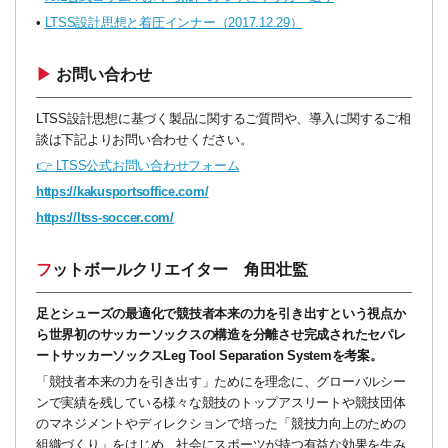
•
LTSS設計思想と着圧インナー（2017.12.29）
▶ お問い合わせ
LTSS設計思想に基づく製品に関するご質問や、導入に関するご相
談は下記よりお問い合わせください。
👉
LTSS
公式お問い合わせフォーム
https://kakusportsoffice.com/
https://ltss-soccer.com/
フットボールクリエイター 角田壮監
足とシューズの最適化で競技者本来の力を引き出すという視点か
ら世界初のサッカーソックスの構造を分離させ完成されたセパレ
ートサッカーソックスLeg Tool Separation Systemを考案。
「競技者本来の力を引き出す」ためにを理念に、グローバルシー
ンで実績を残している様々な競技のトップアスリートや競技団体
のマネジメントやディレクションで培った「競技力向上のための
組織づくり」をはじめ、社会にスポーツが持つ有益な効果を生み