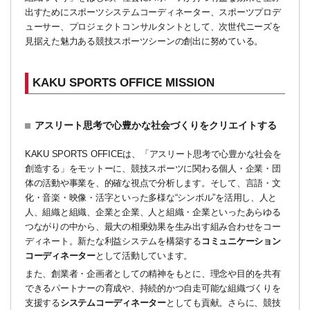
出すためにスポーツシステムコーディネーター、スポーツプロデ
ューサー、プロジェクトコンサルタントとして、次世代ニーズを
見据えた魅力ある競技スポーツシーンの創出に努めている。
KAKU SPORTS OFFICE MISSION
アスリート思考で心豊かな社会づくりをクリエイトする
KAKU SPORTS OFFICEは、「アスリート思考で心豊かな社会を
創造する」をモットーに、競技スポーツに関わる個人・企業・団
体の活動や事業を、的確な視点で分析します。そして、言語・文
化・音楽・映像・活字といった多様な“シンボル”を活用し、人と
人、組織と組織、企業と企業、人と組織・企業といったあらゆる
つながりの中から、最大の相乗効果を生み出す組み合わせをコー
ディネート。新たな利益システムを構築する
コミュニケーション
コーディネーター
として活動しています。
また、創業者・企画者としての精神をもとに、理念や目的を共有
できるパートナーの育成や、持続的かつ自走可能な組織づくりを
支援する
システムコーディネーター
としても貢献。さらに、競技