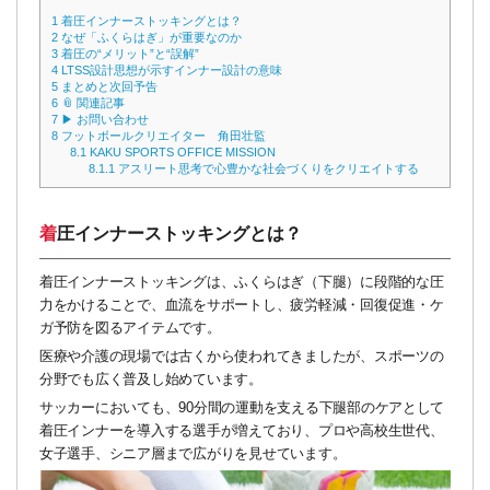
1
着圧インナーストッキングとは？
2
なぜ「ふくらはぎ」が重要なのか
3
着圧の“メリット”と“誤解”
4
LTSS設計思想が示すインナー設計の意味
5
まとめと次回予告
6
📎 関連記事
7
▶ お問い合わせ
8
フットボールクリエイター 角田壮監
8.1
KAKU SPORTS OFFICE MISSION
8.1.1
アスリート思考で心豊かな社会づくりをクリエイトする
着圧インナーストッキングとは？
着圧インナーストッキングは、ふくらはぎ（下腿）に段階的な圧
力をかけることで、血流をサポートし、疲労軽減・回復促進・ケ
ガ予防を図るアイテムです。
医療や介護の現場では古くから使われてきましたが、スポーツの
分野でも広く普及し始めています。
サッカーにおいても、90分間の運動を支える下腿部のケアとして
着圧インナーを導入する選手が増えており、プロや高校生世代、
女子選手、シニア層まで広がりを見せています。