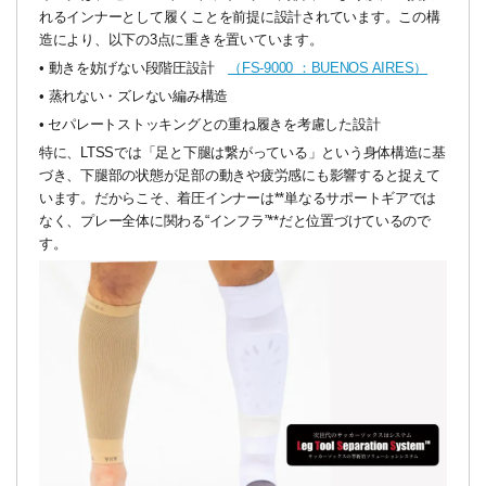
れるインナーとして履くことを前提に設計されています。この構
造により、以下の3点に重きを置いています。
•
動きを妨げない段階圧設計
（FS-9000 ：BUENOS AIRES）
•
蒸れない・ズレない編み構造
•
セパレート
ストッキングとの重ね履きを考慮した設計
特に、LTSSでは「足と下腿は繋がっている」という身体構造に基
づき、下腿部の状態が足部の動きや疲労感にも影響すると捉えて
います。だからこそ、着圧インナーは**単なるサポートギアでは
なく、プレー全体に関わる“インフラ”**だと位置づけているので
す。