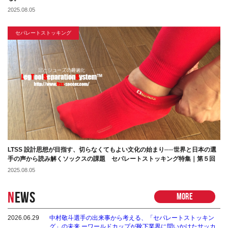
2025.08.05
セパレートストッキング
LTSS 設計思想が目指す、切らなくてもよい文化の始まり──世界と日本の選
手の声から読み解くソックスの課題 セパレートストッキング特集｜第５回
2025.08.05
N
EWS
MORE
2026.06.29
中村敬斗選手の出来事から考える、「セパレートストッキン
グ」の未来 ーワールドカップが靴下業界に問いかけたサッカ