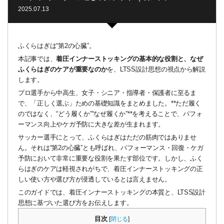
2025.07.13
ふくらはぎは“第2の心臓”。
本記事では、
着圧インナーストッキングの基本的な役割と、なぜ
ふくらはぎのケアが重要なのか
を、LTSS設計思想の視点から解説
します。
プロ選手から中高生、女子・シニア・指導者・保護者に至るま
で、「正しく選ぶ」ための基礎知識をまとめました。**ただ履く
のではなく、“どう履くか”“なぜ履くか”**を考えることで、パフォ
ーマンス向上やケガ予防に大きな差が生まれます。
サッカー選手にとって、ふくらはぎはただの筋肉ではありませ
ん。それは“第2の心臓”とも呼ばれ、パフォーマンス・回復・ケガ
予防において非常に重要な役割を果たす部位です。しかし、ふく
らはぎのケアは軽視されがちで、着圧インナーストッキングの正
しい使い方や選び方が浸透しているとは言えません。
このガイドでは、着圧インナーストッキングの本質と、LTSS設計
思想に基づいた選び方をお伝えします。
目次
[
閉じる
]