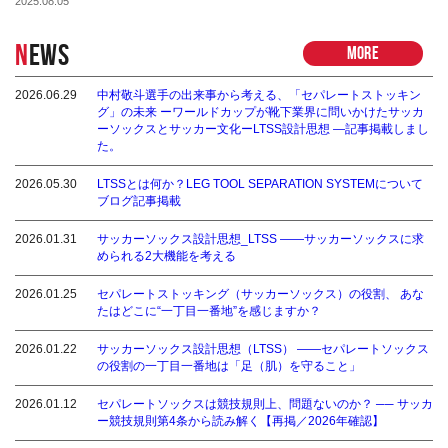
2025.08.05
N
EWS
MORE
2026.06.29
中村敬斗選手の出来事から考える、「セパレートストッキン
グ」の未来 ーワールドカップが靴下業界に問いかけたサッカ
ーソックスとサッカー文化ーLTSS設計思想 ―記事掲載しまし
た。
2026.05.30
LTSSとは何か？LEG TOOL SEPARATION SYSTEMについて
ブログ記事掲載
2026.01.31
サッカーソックス設計思想_LTSS ――サッカーソックスに求
められる2大機能を考える
2026.01.25
セパレートストッキング（サッカーソックス）の役割、 あな
たはどこに“一丁目一番地”を感じますか？
2026.01.22
サッカーソックス設計思想（LTSS） ――セパレートソックス
の役割の一丁目一番地は「足（肌）を守ること」
2026.01.12
セパレートソックスは競技規則上、問題ないのか？ ── サッカ
ー競技規則第4条から読み解く【再掲／2026年確認】