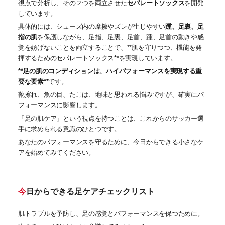
視点で分析し、その２つを両立させた
セパレートソックス
を開発
しています。
具体的には、シューズ内の摩擦やズレが生じやすい
踵、足裏、足
指の肌
を保護しながら、足指、足裏、足首、踵、足首の動きや感
覚を妨げないことを両立することで、**肌を守りつつ、機能を発
揮するためのセパレートソックス**を実現しています。
**足の肌のコンディションは、ハイパフォーマンスを実現する重
要な要素**
です。
靴擦れ、魚の目、たこは、地味と思われる悩みですが、確実にパ
フォーマンスに影響します。
「足の肌ケア」という視点を持つことは、これからのサッカー選
手に求められる意識のひとつです。
あなたのパフォーマンスを守るために、今日からできる小さなケ
アを始めてみてください。
⸻
今日からできる足ケアチェックリスト
肌トラブルを予防し、足の感覚とパフォーマンスを保つために。