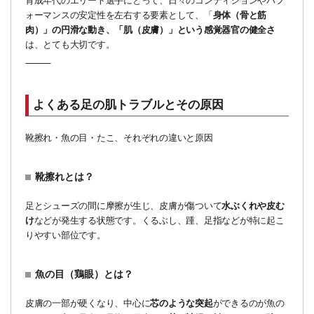
育成年代のエリート選手にとって、日々のコンディションやパフ
ォーマンスの安定性を左右する要素として、「
身体（
骨と筋
肉）」の円滑な動き、「肌（皮膚）」という感覚器官の健全さ
は、とても大切です。
⸻
よくある足の肌トラブルとその原因
靴擦れ・魚の目・たこ、それぞれの違いと原因
靴擦れとは？
足とシューズの間に摩擦が生じ、皮膚が傷ついて
水ぶくれや皮む
け
などが発生する状態です。くるぶし、踵、足指などが特に起こ
りやすい部位です。
魚の目（鶏眼）とは？
皮膚の一部が硬くなり、中心に
芯のような突起
ができるのが魚の