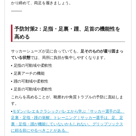
かり締めて、両足を履きましょう。
⸻
予防対策2：足指・足裏・踵、足首の機能性を
高める
サッカーシューズが足に合っていても、
足そのものが凝り固まっ
ている状態
では、局所に負担が集中しやすくなります。
•
足指の可動域や柔軟性
•
足裏アーチの機能
•
踵の可動域や柔軟性
•
足首の可動域や柔軟性
これらを高めることが、靴擦れや角質トラブルの予防に直結しま
す。
•
モダンバレエ＆クラシックバレエから学ぶ「サッカー選手の足、
足裏・足指・踵の覚醒」トレーニング｜サッカー選手は、足、足
裏・足指・踵が機能していないかもしれない。グリップソックス
に頼る前にやるべきことがある。