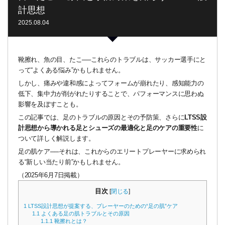
計思想
2025.08.04
靴擦れ、魚の目、たこ──これらのトラブルは、サッカー選手にと
って“よくある悩み”かもしれません。
しかし、痛みや違和感によってフォームが崩れたり、感知能力の
低下、集中力が削がれたりすることで、パフォーマンスに思わぬ
影響を及ぼすことも。
この記事では、足のトラブルの原因とその予防策、さらに
LTSS設
計思想から導かれる足とシューズの最適化と足のケアの重要性
に
ついて詳しく解説します。
足の肌ケア──それは、これからのエリートプレーヤーに求められ
る“新しい当たり前”かもしれません。
（2025年6月7日掲載）
目次
[
閉じる
]
1
LTSS設計思想が提案する、プレーヤーのための“足の肌”ケア
1.1
よくある足の肌トラブルとその原因
1.1.1
靴擦れとは？