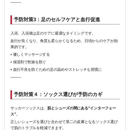
⸻
予防対策3：足のセルフケアと血行促進
入浴、入浴後は足のケアに最適なタイミングです。
血行が良くなり、角質も柔らかくなるため、日頃からのケアが効
果的です。
•
優しくマッサージする
•
保湿剤で乾燥を防ぐ
•
血行不良を防ぐための足の温めやストレッチも習慣に
⸻
予防対策４：ソックス選びが予防のカギ
サッカーソックスは、
肌とシューズの間にある“インターフェー
ス”
。
正しいシューズを選びと合わせて第二の皮膚となるソックス選び
で肌のトラブルを軽減できます。