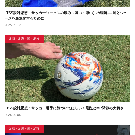
LTSS設計思想 サッカーソックスの厚み（薄い・厚い）の理解 ― 足とシュ
ーズを最適化するために
2025.09.12
足指・足裏・踵・足首
LTSS設計思想：サッカー選手に気づいてほしい！足趾とMP関節の大切さ
2025.09.05
足指・足裏・踵・足首