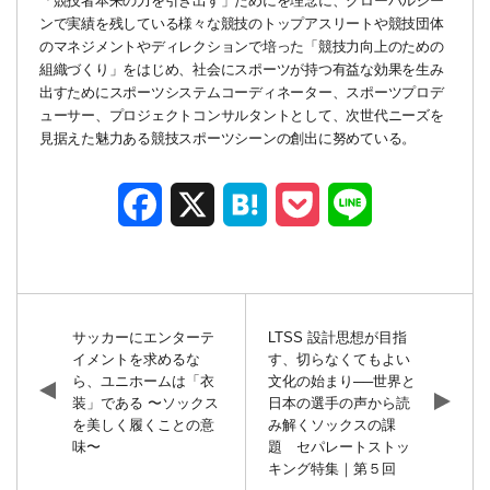
「競技者本来の力を引き出す」ためにを理念に、グローバルシー
ンで実績を残している様々な競技のトップアスリートや競技団体
のマネジメントやディレクションで培った「競技力向上のための
組織づくり」をはじめ、社会にスポーツが持つ有益な効果を生み
出すためにスポーツシステムコーディネーター、スポーツプロデ
ューサー、プロジェクトコンサルタントとして、次世代ニーズを
見据えた魅力ある競技スポーツシーンの創出に努めている。
Facebook
X
Hatena
Pocket
Line
サッカーにエンターテ
LTSS 設計思想が目指
イメントを求めるな
す、切らなくてもよい
ら、ユニホームは「衣
文化の始まり──世界と
装」である 〜ソックス
日本の選手の声から読
を美しく履くことの意
み解くソックスの課
味〜
題 セパレートストッ
キング特集｜第５回