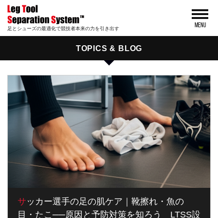
MENU
足とシューズの最適化で競技者本来の力を引き出す
TOPICS & BLOG
サッカー選手の足の肌ケア｜靴擦れ・魚の
目・たこ──原因と予防対策を知ろう LTSS設