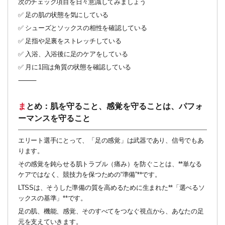
次のチェック項目を日々意識してみましょう
✅ 足の肌の状態を気にしている
✅ シューズとソックスの相性を確認している
✅ 足指や足裏をストレッチしている
✅ 入浴、入浴後に足のケアをしている
✅ 月に1回は角質の状態を確認している
⸻
まとめ：肌を守ること、感覚を守ることは、パフォ
ーマンスを守ること
エリート選手にとって、「足の感覚」は武器であり、信号でもあ
ります。
その感覚を鈍らせる肌トラブル（痛み）を防ぐことは、**単なる
ケアではなく、競技力を保つための“準備”**です。
LTSSは、そうした準備の質を高めるために生まれた**「選べるソ
ックスの基準」**です。
足の肌、機能、感覚、そのすべてをつなぐ視点から、あなたの足
元を支えていきます。