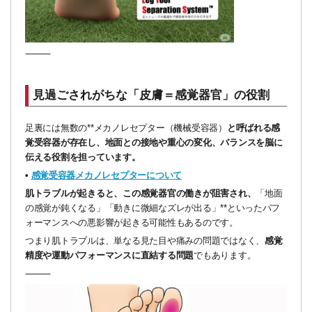
⸻
見過ごされがちな「皮膚＝感覚器官」の役割
足裏には無数の**メカノレセプター（機械受容器）
と呼ばれる感
覚受容器が存在し、地面との接地や重心の変化、バランスを脳に
伝える役割を担っています。
•
感覚受容器メカノレセプターについて
肌トラブルが起きると、この感覚器官の働きが阻害され、
「地面
の感覚が鈍くなる」「動きに微細なズレが出る」**といったパフ
ォーマンスへの悪影響が起きる可能性もあるのです。
つまり肌トラブルは、単なる見た目や痛みの問題ではなく、
感覚
精度や運動パフォーマンスに直結する問題
でもあります。
⸻