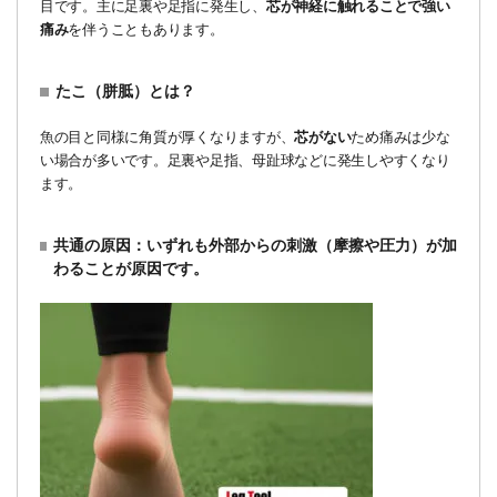
目です。主に足裏や足指に発生し、
芯が神経に触れることで強い
痛み
を伴うこともあります。
たこ（胼胝）とは？
魚の目と同様に角質が厚くなりますが、
芯がない
ため痛みは少な
い場合が多いです。足裏や足指、母趾球などに発生しやすくなり
ます。
共通の原因：いずれも
外部からの刺激（摩擦や圧力）が加
わること
が原因です。