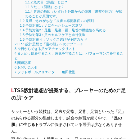
1.1.2
魚の目（鶏眼）とは？
1.1.3
たこ（胼胝）とは？
1.1.4
共通の原因：いずれも外部からの刺激（摩擦や圧力）が加
わることが原因です。
1.2
見過ごされがちな「皮膚＝感覚器官」の役割
1.3
予防対策1：足に合ったシューズ選び
1.4
予防対策2：足指・足裏・踵、足首の機能性を高める
1.5
予防対策3：足のセルフケアと血行促進
1.6
予防対策４：ソックス選びが予防のカギ
2
LTSS設計思想と「足の肌」へのアプローチ
3
今日からできる足ケアチェックリスト
4
まとめ：肌を守ること、感覚を守ることは、パフォーマンスを守るこ
と
5
関連記事
6
お問い合わせ
7
フットボールクリエイター 角田壮監
LTSS設計思想が提案する、プレーヤーのための“足
の肌”ケア
サッカーという競技は、足裏や足指、足背、足首といった「足」
のあらゆる部分の酷使します。試合や練習が続く中で、
「足の
肌」に生じるトラブル
に悩まされている選手は少なくありませ
ん。